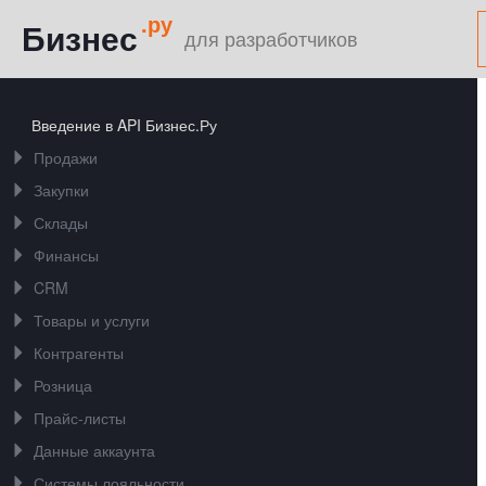
.ру
Бизнес
для разработчиков
Введение в API Бизнес.Ру
Продажи
Закупки
Склады
Финансы
CRM
Товары и услуги
Контрагенты
Розница
Прайс-листы
Данные аккаунта
Системы лояльности