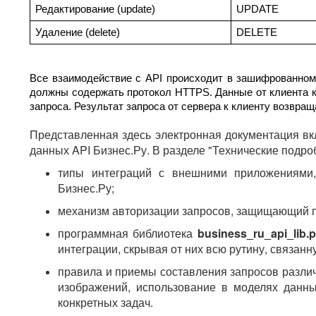
Редактирование (update)
UPDATE
Удаление (delete)
DELETE
Все взаимодействие с API происходит в зашифрованном в
должны содержать протокол HTTPS. Данные от клиента к
запроса. Результат запроса от сервера к клиенту возвра
Представленная здесь электронная документация вк
данных API Бизнес.Ру. В разделе "Технические под
типы интеграций с внешними приложениями
Бизнес.Ру;
механизм авторизации запросов, защищающий п
программная библиотека
business_ru_api_lib.
интеграции, скрывая от них всю рутину, связанн
правила и приемы составления запросов различ
изображений, использование в моделях данн
конкретных задач.