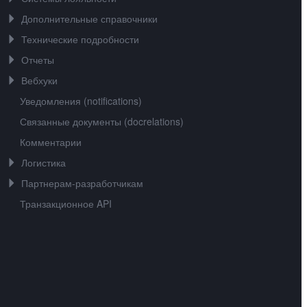
Дополнительные справочники
Технические подробности
Отчеты
Вебхуки
Уведомления (notifications)
Связанные документы (docrelations)
Комментарии
Логистика
Партнерам-разработчикам
Транзакционное API