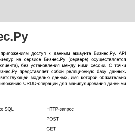
ес.Ру
 приложениям доступ к данным аккаунта 
Бизнес
.
Ру
. API 
оцедур на сервисе 
Бизнес
.
Ру
 (сервере) осуществляется 
лиента), без установления между ними сессии. С точки 
изнес
.
Ру
 представляет собой реляционную базу данных. 
ветствующей моделью данных, имя которой обязательно 
приложению CRUD-операции для манипулирования данными 
ке SQL
HTTP-запрос
POST
GET