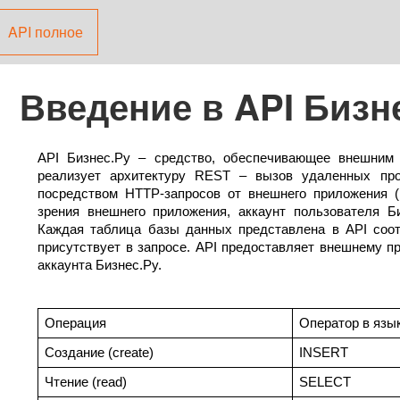
API полное
Введение в API Бизн
API Бизнес.Ру – средство, обеспечивающее внешним
реализует архитектуру REST – вызов удаленных пр
посредством HTTP-запросов от внешнего приложения (к
зрения внешнего приложения, аккаунт пользователя 
Б
Каждая таблица базы данных представлена в API соот
присутствует в запросе. API предоставляет внешнему 
аккаунта 
Бизнес
.
Ру
.
Операция
Оператор в язы
Создание (create)
INSERT
Чтение (read)
SELECT